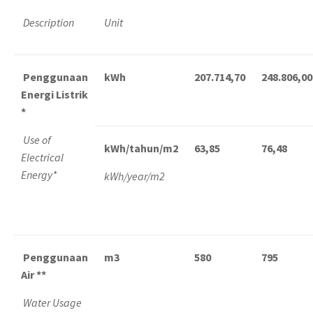
Description
Unit
Penggunaan
kWh
207.714,70
248.806,00
Energi Listrik
*
Use of
kWh/tahun/m2
63,85
76,48
Electrical
Energy*
kWh/year/m2
Penggunaan
m3
580
795
Air **
Water Usage