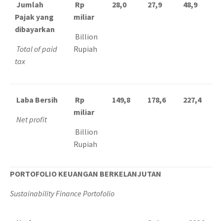
Jumlah
Rp
28,0
27,9
48,9
Pajak yang
miliar
dibayarkan
Billion
Total of paid
Rupiah
tax
Laba Bersih
Rp
149,8
178,6
227,4
miliar
Net profit
Billion
Rupiah
PORTOFOLIO KEUANGAN BERKELANJUTAN
Sustainability Finance Portofolio