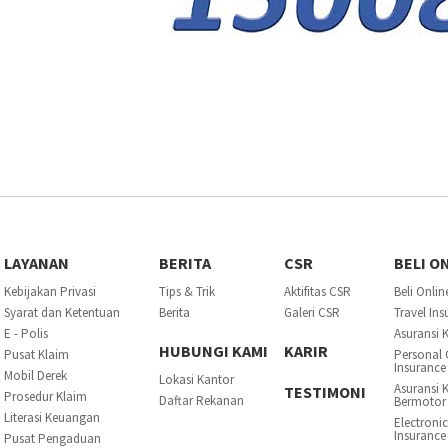
LAYANAN
BERITA
CSR
BELI O
Kebijakan Privasi
Tips & Trik
Aktifitas CSR
Beli Onlin
Syarat dan Ketentuan
Berita
Galeri CSR
Travel In
E - Polis
Asuransi 
HUBUNGI KAMI
KARIR
Pusat Klaim
Personal 
Insurance
Mobil Derek
Lokasi Kantor
Asuransi 
TESTIMONI
Prosedur Klaim
Daftar Rekanan
Bermotor
Literasi Keuangan
Electroni
Insurance
Pusat Pengaduan