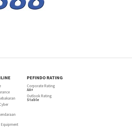
NLINE
PEFINDO RATING
e
Corporate Rating
AA+
surance
Outlook Rating
Kebakaran
Stable
Cyber
Kendaraan
c Equipment