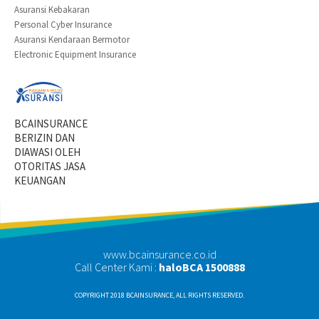
Asuransi Kebakaran
Personal Cyber Insurance
Asuransi Kendaraan Bermotor
Electronic Equipment Insurance
BCAINSURANCE
BERIZIN DAN
DIAWASI OLEH
OTORITAS JASA
KEUANGAN
www.bcainsurance.co.id
Call Center Kami :
haloBCA 1500888
COPYRIGHT 2018 BCAINSURANCE, ALL RIGHTS RESERVED.