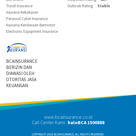
Travel Insurance
Outlook Rating
Stable
Asuransi Kebakaran
Personal Cyber Insurance
Asuransi Kendaraan Bermotor
Electronic Equipment Insurance
BCAINSURANCE
BERIZIN DAN
DIAWASI OLEH
OTORITAS JASA
KEUANGAN
www.bcainsurance.co.id
Call Center Kami :
haloBCA 1500888
COPYRIGHT 2018 BCAINSURANCE, ALL RIGHTS RESERVED.