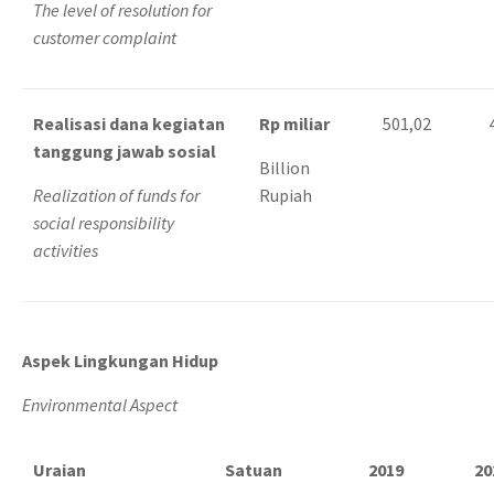
The level of resolution for
customer complaint
Realisasi dana kegiatan
Rp miliar
501,02
tanggung jawab sosial
Billion
Realization of funds for
Rupiah
social responsibility
activities
Aspek Lingkungan Hidup
Environmental Aspect
Uraian
Satuan
2019
20