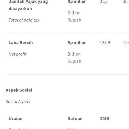
Jumlah Pajak yang
Rp miliar
31,5
30,
dibayarkan
Billion
Total of paid tax
Rupiah
Laba Bersih
Rp miliar
123,9
12
Net profit
Billion
Rupiah
Aspek Sosial
Social Aspect
Uraian
Satuan
2019