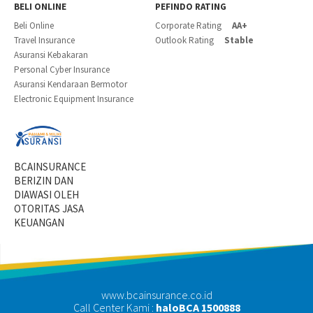
BELI ONLINE
PEFINDO RATING
Beli Online
Corporate Rating
AA+
Travel Insurance
Outlook Rating
Stable
Asuransi Kebakaran
Personal Cyber Insurance
Asuransi Kendaraan Bermotor
Electronic Equipment Insurance
BCAINSURANCE
BERIZIN DAN
DIAWASI OLEH
OTORITAS JASA
KEUANGAN
www.bcainsurance.co.id
Call Center Kami :
haloBCA 1500888