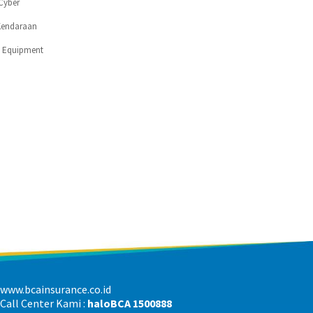
Cyber
Kendaraan
c Equipment
www.bcainsurance.co.id
Call Center Kami :
haloBCA 1500888