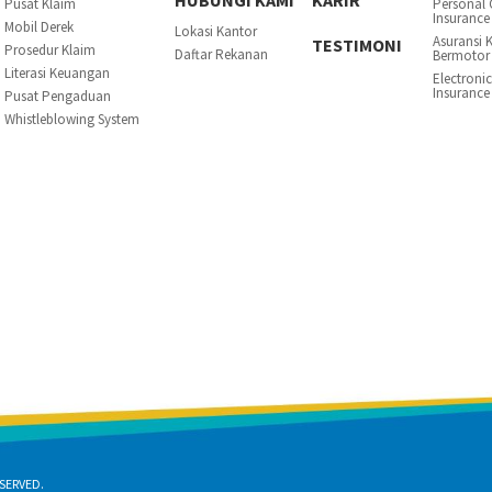
HUBUNGI KAMI
KARIR
Pusat Klaim
Personal 
Insurance
Mobil Derek
Lokasi Kantor
Asuransi 
TESTIMONI
Prosedur Klaim
Daftar Rekanan
Bermotor
Literasi Keuangan
Electroni
Insurance
Pusat Pengaduan
Whistleblowing System
SERVED.