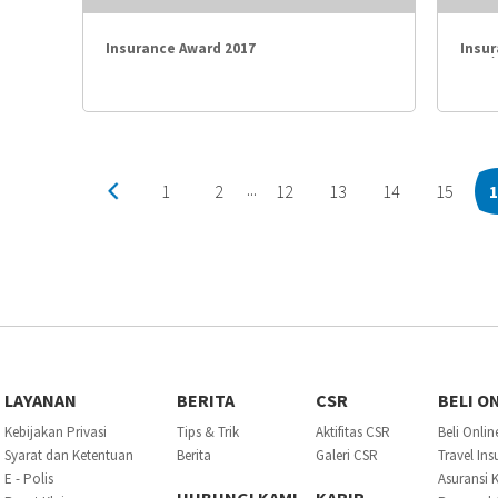
Insurance Award 2017
Insur
2017)
1
2
12
13
14
15
1
...
LAYANAN
BERITA
CSR
BELI O
Kebijakan Privasi
Tips & Trik
Aktifitas CSR
Beli Onlin
Syarat dan Ketentuan
Berita
Galeri CSR
Travel In
E - Polis
Asuransi 