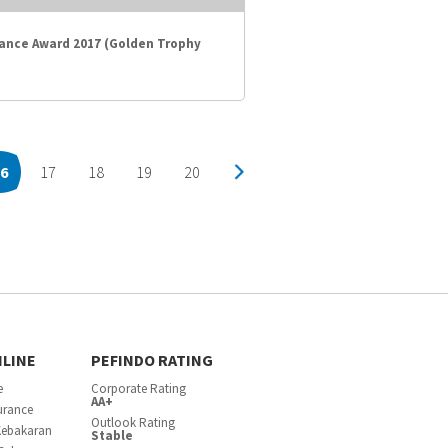
ance Award 2017 (Golden Trophy
6
17
18
19
20
NLINE
PEFINDO RATING
e
Corporate Rating
AA+
surance
Outlook Rating
Kebakaran
Stable