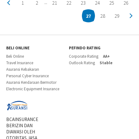
1
2
21
22
23
24
25
26
...
27
28
29
BELI ONLINE
PEFINDO RATING
Beli Online
Corporate Rating
AA+
Travel Insurance
Outlook Rating
Stable
Asuransi Kebakaran
Personal Cyber Insurance
Asuransi Kendaraan Bermotor
Electronic Equipment Insurance
BCAINSURANCE
BERIZIN DAN
DIAWASI OLEH
OTORITAS JASA