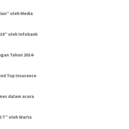
liun”
oleh Media
01
8
” oleh Infobank
ngan Tahun 201
4
-
and Top Insurance
ines
dalam acara
2 T”
oleh Warta