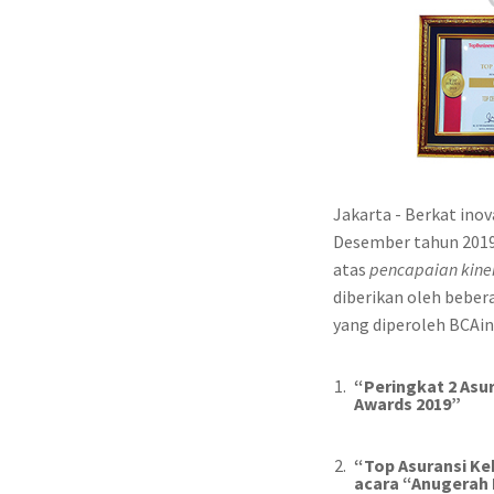
Jakarta - Berkat ino
Desember tahun 2019
atas
pencapaian kiner
diberikan oleh bebera
yang diperoleh BCAin
“
Peringkat 2 As
Awards 2019
”
“
Top Asuransi Keb
acara “Anugerah 