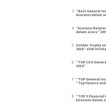
“Best General Ins
Asuransi dalam 
“Asuransi Berpre
dalam acara “
20
t
Golden Trophy
un
201
8
” oleh Infob
“
TOP CEO Genera
201
9
”
“
TOP General Insur
“
Top Finance and
“TOP 5 Financial
Ekonomi dalam ac