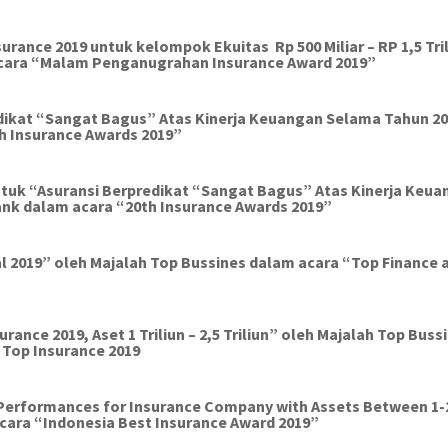
urance 2019 untuk kelompok Ekuitas Rp 500 Miliar – RP 1,5 Tri
acara “Malam Penganugrahan Insurance Award 2019”
dikat “Sangat Bagus” Atas Kinerja Keuangan Selama Tahun 2
h
Insurance Awards 201
9
”
tuk “Asuransi Berpredikat “Sangat Bagus” Atas Kinerja Keua
ank dalam acara “
20
th
Insurance Awards 201
9
”
l 2019
” oleh Majalah
Top Bussines
dalam acara “
Top Finance 
ance 2019, Aset 1 Triliun – 2,5 Triliun
” oleh Majalah
Top Buss
 Top Insurance
201
9
 Performances for Insurance Company with Assets Between 1-
ara “Indonesia Best Insurance Award 2019”