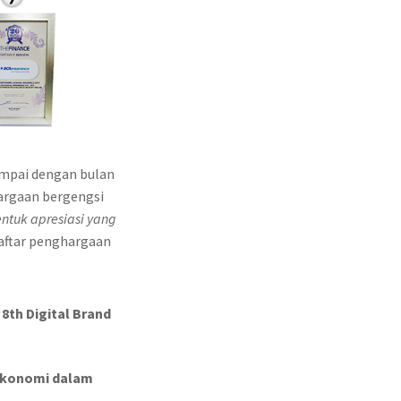
ampai dengan bulan
argaan bergengsi
ntuk apresiasi yang
daftar penghargaan
“
8th Digital Brand
Ekonomi dalam