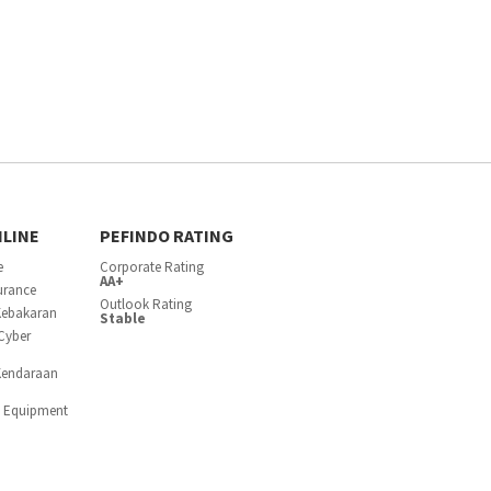
NLINE
PEFINDO RATING
e
Corporate Rating
AA+
surance
Outlook Rating
Kebakaran
Stable
Cyber
Kendaraan
c Equipment