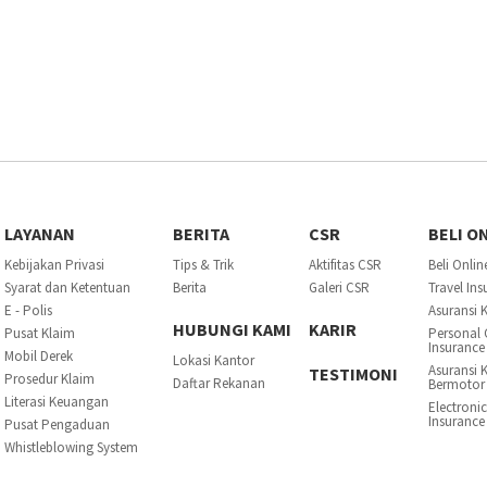
LAYANAN
BERITA
CSR
BELI O
Kebijakan Privasi
Tips & Trik
Aktifitas CSR
Beli Onlin
Syarat dan Ketentuan
Berita
Galeri CSR
Travel In
E - Polis
Asuransi 
HUBUNGI KAMI
KARIR
Pusat Klaim
Personal 
Insurance
Mobil Derek
Lokasi Kantor
Asuransi 
TESTIMONI
Prosedur Klaim
Daftar Rekanan
Bermotor
Literasi Keuangan
Electroni
Insurance
Pusat Pengaduan
Whistleblowing System