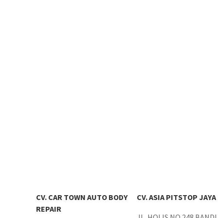
CV. CAR TOWN AUTO BODY
CV. ASIA PITSTOP JAYA
REPAIR
JL. HOLIS NO.248 BAND