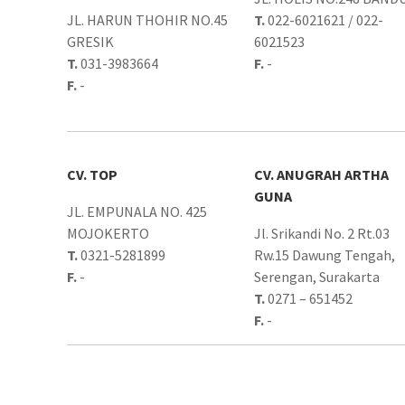
JL. HARUN THOHIR NO.45
T.
022-6021621 / 022-
GRESIK
6021523
T.
031-3983664
F.
-
F.
-
CV. TOP
CV. ANUGRAH ARTHA
GUNA
JL. EMPUNALA NO. 425
MOJOKERTO
Jl. Srikandi No. 2 Rt.03
T.
0321-5281899
Rw.15 Dawung Tengah,
F.
-
Serengan, Surakarta
T.
0271 – 651452
F.
-