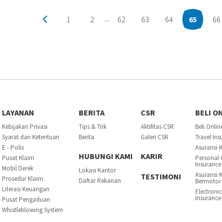
1
2
62
63
64
65
66
...
LAYANAN
BERITA
CSR
BELI O
Kebijakan Privasi
Tips & Trik
Aktifitas CSR
Beli Onlin
Syarat dan Ketentuan
Berita
Galeri CSR
Travel In
E - Polis
Asuransi 
HUBUNGI KAMI
KARIR
Pusat Klaim
Personal 
Insurance
Mobil Derek
Lokasi Kantor
Asuransi 
TESTIMONI
Prosedur Klaim
Daftar Rekanan
Bermotor
Literasi Keuangan
Electroni
Insurance
Pusat Pengaduan
Whistleblowing System