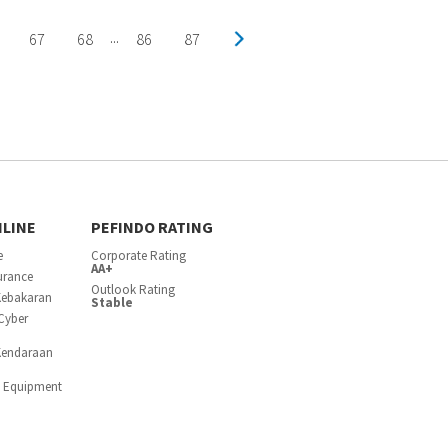
67
68
86
87
...
NLINE
PEFINDO RATING
e
Corporate Rating
AA+
surance
Outlook Rating
Kebakaran
Stable
Cyber
Kendaraan
c Equipment