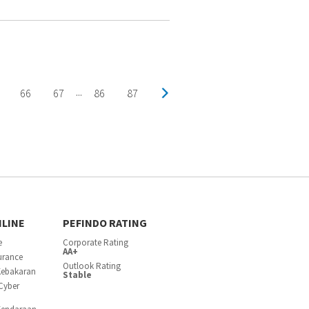
66
67
86
87
...
NLINE
PEFINDO RATING
e
Corporate Rating
AA+
surance
Outlook Rating
Kebakaran
Stable
Cyber