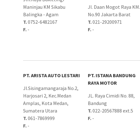
Maninjau KM Sikabu
Jl. Daan Mogot Raya KM
Balingka - Agam
No.90 Jakarta Barat
T.
0752-6482167
T.
021-29200971
F.
-
F.
-
PT. ARISTA AUTO LESTARI
PT. ISTANA BANDUNG
RAYA MOTOR
Jl.Sisingamangaraja No.2,
Harjosari 2, Kec.Medan
JL. Raya Cimidi No. 88,
Amplas, Kota Medan,
Bandung
Sumatera Utara
T.
022-20567888 ext.5
T.
061-7869999
F.
-
F.
-