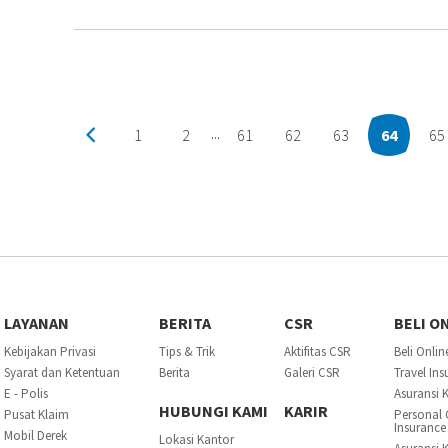
1
2
61
62
63
64
65
...
LAYANAN
BERITA
CSR
BELI O
Kebijakan Privasi
Tips & Trik
Aktifitas CSR
Beli Onlin
Syarat dan Ketentuan
Berita
Galeri CSR
Travel In
E - Polis
Asuransi 
HUBUNGI KAMI
KARIR
Pusat Klaim
Personal 
Insurance
Mobil Derek
Lokasi Kantor