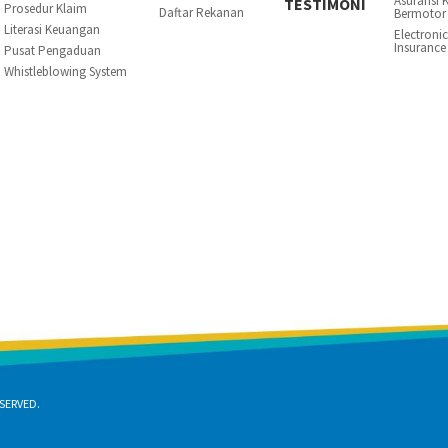
Asuransi 
TESTIMONI
Prosedur Klaim
Daftar Rekanan
Bermotor
Literasi Keuangan
Electroni
Insurance
Pusat Pengaduan
Whistleblowing System
SERVED.