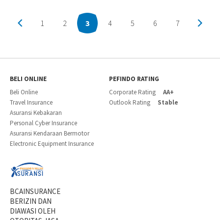
1
2
3
4
5
6
7
BELI ONLINE
PEFINDO RATING
Beli Online
Corporate Rating
AA+
Travel Insurance
Outlook Rating
Stable
Asuransi Kebakaran
Personal Cyber Insurance
Asuransi Kendaraan Bermotor
Electronic Equipment Insurance
BCAINSURANCE
BERIZIN DAN
DIAWASI OLEH