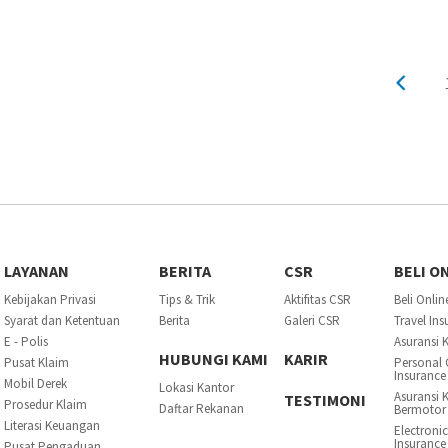
LAYANAN
BERITA
CSR
BELI O
Kebijakan Privasi
Tips & Trik
Aktifitas CSR
Beli Onlin
Syarat dan Ketentuan
Berita
Galeri CSR
Travel In
E - Polis
Asuransi 
HUBUNGI KAMI
KARIR
Pusat Klaim
Personal 
Insurance
Mobil Derek
Lokasi Kantor
Asuransi 
TESTIMONI
Prosedur Klaim
Daftar Rekanan
Bermotor
Literasi Keuangan
Electroni
Insurance
Pusat Pengaduan