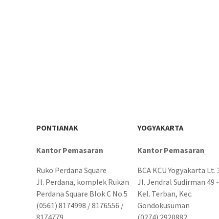
PONTIANAK
YOGYAKARTA
Kantor Pemasaran
Kantor Pemasaran
Ruko Perdana Square
BCA KCU Yogyakarta Lt. 
Jl. Perdana, komplek Rukan
Jl. Jendral Sudirman 49 -
Perdana Square Blok C No.5
Kel. Terban, Kec.
(0561) 8174998 / 8176556 /
Gondokusuman
8174779
(0274) 2920882