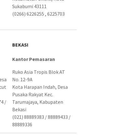
Sukabumi 43111
(0266) 6226255 , 6225703
BEKASI
Kantor Pemasaran
Ruko Asia Tropis Blok AT
esa
No. 12-9A
cut
Kota Harapan Indah, Desa
Pusaka Rakyat Kec.
4 /
Tarumajaya, Kabupaten
Bekasi
(021) 88889383 / 88889433 /
88889336