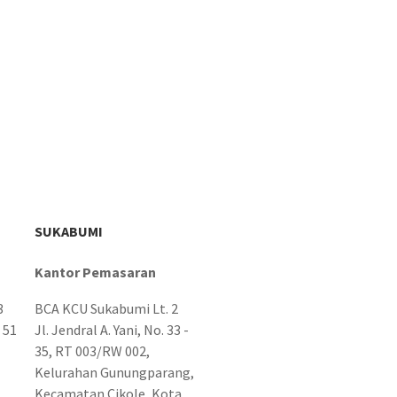
SUKABUMI
Kantor Pemasaran
3
BCA KCU Sukabumi Lt. 2
 51
Jl. Jendral A. Yani, No. 33 -
35, RT 003/RW 002,
Kelurahan Gunungparang,
Kecamatan Cikole, Kota