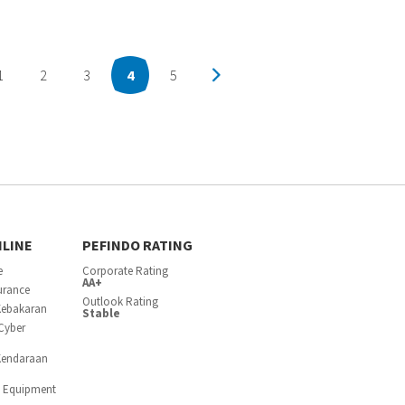
1
2
3
4
5
NLINE
PEFINDO RATING
e
Corporate Rating
AA+
surance
Outlook Rating
Kebakaran
Stable
Cyber
Kendaraan
c Equipment