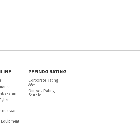
NLINE
PEFINDO RATING
e
Corporate Rating
AA+
surance
Outlook Rating
Kebakaran
Stable
Cyber
Kendaraan
c Equipment