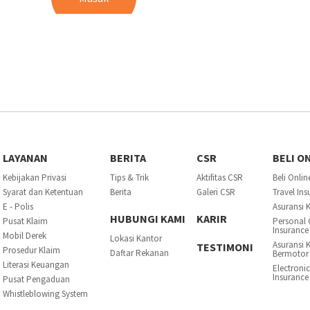
LAYANAN
BERITA
CSR
BELI O
Kebijakan Privasi
Tips & Trik
Aktifitas CSR
Beli Onlin
Syarat dan Ketentuan
Berita
Galeri CSR
Travel In
E - Polis
Asuransi 
HUBUNGI KAMI
KARIR
Pusat Klaim
Personal 
Insurance
Mobil Derek
Lokasi Kantor
Asuransi 
TESTIMONI
Prosedur Klaim
Daftar Rekanan
Bermotor
Literasi Keuangan
Electroni
Insurance
Pusat Pengaduan
Whistleblowing System