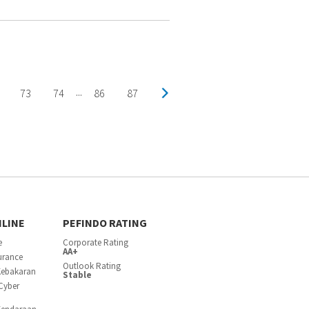
73
74
86
87
...
NLINE
PEFINDO RATING
e
Corporate Rating
AA+
surance
Outlook Rating
Kebakaran
Stable
Cyber