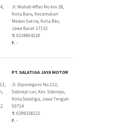
4,
Jl. Wahab Affan No.km 28,
Kota Baru, Kecamatan
Medan Satria, Kota Bks,
Jawa Barat 17132
T.
0218854220
F.
-
PT. SALATIGA JAYA MOTOR
11,
Jl. Diponegoro No.112,
h,
Sidorejo Lor, Kec. Sidorejo,
Kota Salatiga, Jawa Tengah
22
50714
T.
0298328222
F.
-