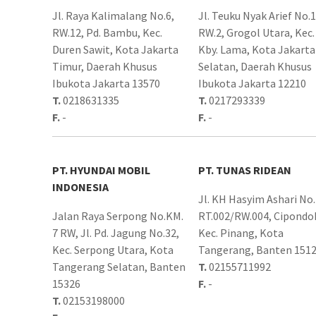
Jl. Raya Kalimalang No.6,
Jl. Teuku Nyak Arief No.1
RW.12, Pd. Bambu, Kec.
RW.2, Grogol Utara, Kec.
Duren Sawit, Kota Jakarta
Kby. Lama, Kota Jakarta
Timur, Daerah Khusus
Selatan, Daerah Khusus
Ibukota Jakarta 13570
Ibukota Jakarta 12210
T.
0218631335
T.
0217293339
F.
-
F.
-
PT. HYUNDAI MOBIL
PT. TUNAS RIDEAN
INDONESIA
Jl. KH Hasyim Ashari No.
Jalan Raya Serpong No.KM.
RT.002/RW.004, Cipondo
7 RW, Jl. Pd. Jagung No.32,
Kec. Pinang, Kota
Kec. Serpong Utara, Kota
Tangerang, Banten 151
Tangerang Selatan, Banten
T.
02155711992
15326
F.
-
T.
02153198000