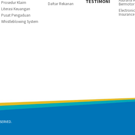
Asuransi 
TESTIMONI
Prosedur Klaim
Daftar Rekanan
Bermotor
Literasi Keuangan
Electroni
Insurance
Pusat Pengaduan
Whistleblowing System
SERVED.