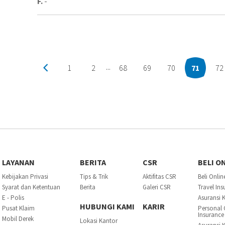
F.
-
1
2
68
69
70
71
72
...
LAYANAN
BERITA
CSR
BELI O
Kebijakan Privasi
Tips & Trik
Aktifitas CSR
Beli Onlin
Syarat dan Ketentuan
Berita
Galeri CSR
Travel In
E - Polis
Asuransi 
HUBUNGI KAMI
KARIR
Pusat Klaim
Personal 
Insurance
Mobil Derek
Lokasi Kantor