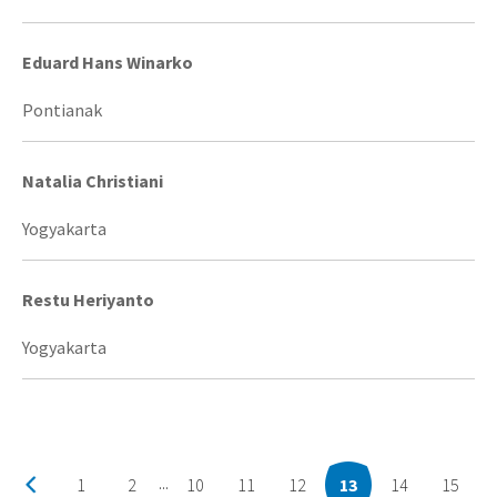
Eduard Hans Winarko
Pontianak
Natalia Christiani
Yogyakarta
Restu Heriyanto
Yogyakarta
1
2
10
11
12
13
14
15
...