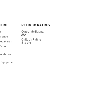
NLINE
PEFINDO RATING
e
Corporate Rating
AA+
surance
Outlook Rating
Kebakaran
Stable
Cyber
Kendaraan
c Equipment