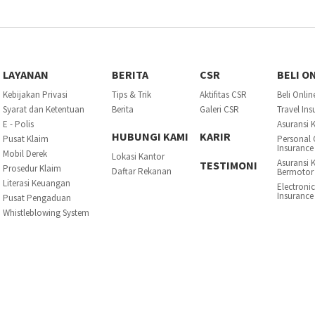
LAYANAN
BERITA
CSR
BELI O
Kebijakan Privasi
Tips & Trik
Aktifitas CSR
Beli Onlin
Syarat dan Ketentuan
Berita
Galeri CSR
Travel In
E - Polis
Asuransi 
HUBUNGI KAMI
KARIR
Pusat Klaim
Personal 
Insurance
Mobil Derek
Lokasi Kantor
Asuransi 
TESTIMONI
Prosedur Klaim
Daftar Rekanan
Bermotor
Literasi Keuangan
Electroni
Insurance
Pusat Pengaduan
Whistleblowing System