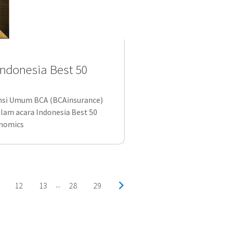
ndonesia Best 50
ansi Umum BCA (BCAinsurance)
am acara Indonesia Best 50
onomics
12
13
28
29
...