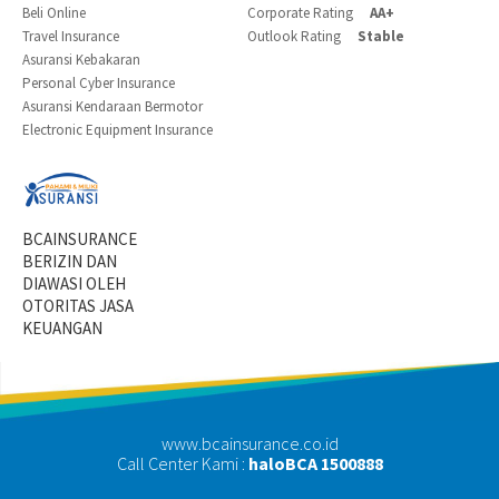
Beli Online
Corporate Rating
AA+
Travel Insurance
Outlook Rating
Stable
Asuransi Kebakaran
Personal Cyber Insurance
Asuransi Kendaraan Bermotor
Electronic Equipment Insurance
BCAINSURANCE
BERIZIN DAN
DIAWASI OLEH
OTORITAS JASA
KEUANGAN
www.bcainsurance.co.id
Call Center Kami :
haloBCA 1500888