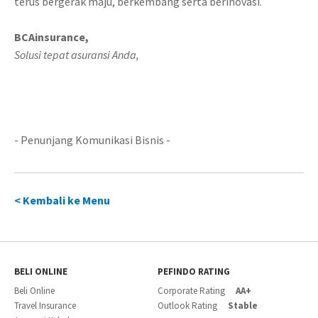
terus bergerak maju, berkembang serta berinovasi.
BCAinsurance,
Solusi tepat asuransi Anda,
- Penunjang Komunikasi Bisnis -
< Kembali ke Menu
BELI ONLINE
PEFINDO RATING
Beli Online
Corporate Rating
AA+
Travel Insurance
Outlook Rating
Stable